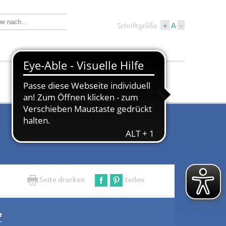
+
A
-
Schriftgröße
Wirtschaft &
Tourismus &
Bauen
Kultur
Seite drucken
teilen
e