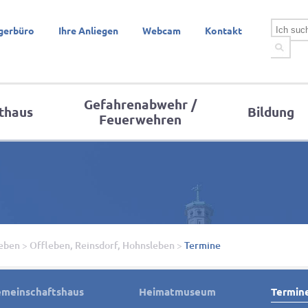
gerbüro
Ihre Anliegen
Webcam
Kontakt
Gefahrenabwehr /
thaus
Bildung
Feuerwehren
leben
>
Offleben, Reinsdorf, Hohnsleben
>
Termine
emeinschaftshaus
Heimatmuseum
Termin