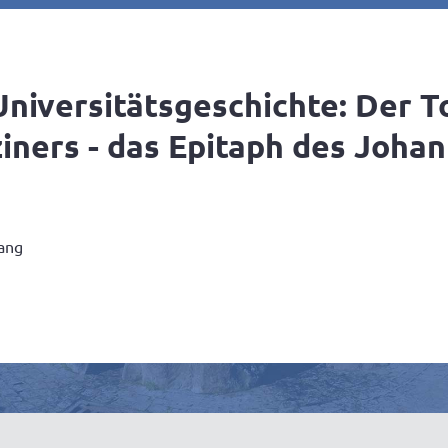
niversitätsgeschichte: Der T
ners - das Epitaph des Johan
gang