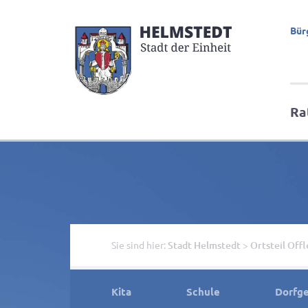
Bür
Ra
Sie sind hier:
Stadt Helmstedt
>
Ortsteil Off
Kita
Schule
Dorfg