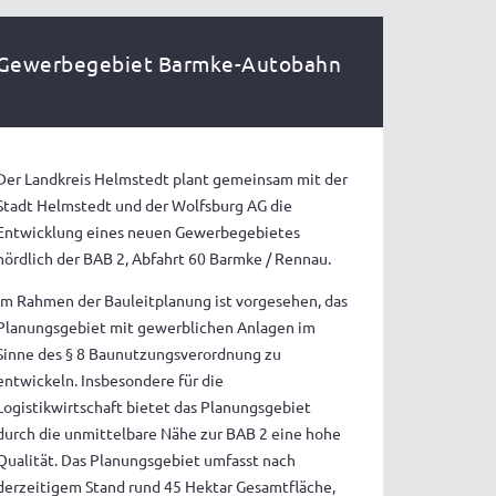
Gewerbegebiet Barmke-Autobahn
Der Landkreis Helmstedt plant gemeinsam mit der
Stadt Helmstedt und der Wolfsburg AG die
Entwicklung eines neuen Gewerbegebietes
nördlich der BAB 2, Abfahrt 60 Barmke / Rennau.
Im Rahmen der Bauleitplanung ist vorgesehen, das
Planungsgebiet mit gewerblichen Anlagen im
Sinne des § 8 Baunutzungsverordnung zu
entwickeln. Insbesondere für die
Logistikwirtschaft bietet das Planungsgebiet
durch die unmittelbare Nähe zur BAB 2 eine hohe
Qualität. Das Planungsgebiet umfasst nach
derzeitigem Stand rund 45 Hektar Gesamtfläche,