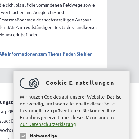
die sich, bis auf die vorhandenen Feldwege sowie
zwei Flächen mit Ausgleichs- und
Ersatzmaßnahmen des sechsstreifigen Ausbaus
der BAB 2, im vollständigen Besitz des Landkreises
Helmstedt befindet.
Alle Informationen zum Thema finden Sie hier
Cookie Einstellungen
Wir nutzen Cookies auf unserer Website. Das ist
ungszeiten Bürgerbüro Helmstedt
notwendig, um Ihnen alle Inhalte dieser Seite
bestmöglich zu präsentieren. Sie können Ihre
ag: 08.00 bis 12.00 Uhr
Erlaubnis jederzeit über dieses Menü ändern.
tag: 08.00 bis 12.00 Uhr & 15.00 Uhr bis 17.00 Uhr
Zur Datenschutzerklärung
woch: nur nach Terminvereinbarung
Notwendige