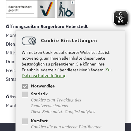
Öffnungszeiten Bürgerbüro Helmstedt
Montag: 08.00 bis 12.00 Uhr
Cookie Einstellungen
Dienstag: 08.00 bis 12.00 Uhr & 15.00 Uhr bis 17.00 Uhr
Wir nutzen Cookies auf unserer Website. Das ist
Mittwoch: nur nach Terminvereinbarung
notwendig, um Ihnen alle Inhalte dieser Seite
Donnerstag: 08.00 bis 12.00 Uhr & 14.00 Uhr bis 16.00 Uhr
bestmöglich zu präsentieren. Sie können Ihre
Zur
Erlaubnis jederzeit über dieses Menü ändern.
Freitag: nur nach Terminvereinbarung
Datenschutzerklärung
Samstag:
bitte hier klicken
Notwendige
Statistik
Öffnungszeiten Bürgerbüro Büddenstedt
Cookies zum Tracking des
Montag: 14:00 bis 16:00 Uhr
Benutzerverhaltens
Diese Seite nutzt: GoogleAnalytics
Komfort
Cookies die von anderen Plattformen