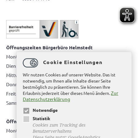
Öffnungszeiten Bürgerbüro Helmstedt
Montag: 08.00 bis 12.00 Uhr
Cookie Einstellungen
Dienstag: 08.00 bis 12.00 Uhr & 15.00 Uhr bis 17.00 Uhr
Wir nutzen Cookies auf unserer Website. Das ist
Mittwoch: nur nach Terminvereinbarung
notwendig, um Ihnen alle Inhalte dieser Seite
Donnerstag: 08.00 bis 12.00 Uhr & 14.00 Uhr bis 16.00 Uhr
bestmöglich zu präsentieren. Sie können Ihre
Zur
Erlaubnis jederzeit über dieses Menü ändern.
Freitag: nur nach Terminvereinbarung
Datenschutzerklärung
Samstag:
bitte hier klicken
Notwendige
Statistik
Öffnungszeiten Bürgerbüro Büddenstedt
Cookies zum Tracking des
Montag: 14:00 bis 16:00 Uhr
Benutzerverhaltens
Diese Seite nutzt: GoogleAnalytics