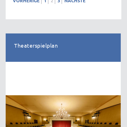
VORHERIGE
1
2
3
NÄCHSTE
Theaterspielplan