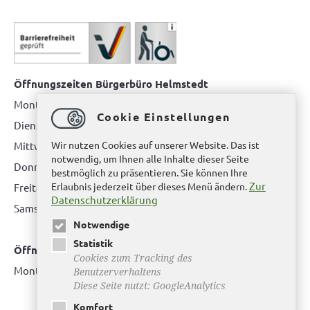
Öffnungszeiten Bürgerbüro Helmstedt
Montag: 08.00 bis 12.00 Uhr
Cookie Einstellungen
Dienstag: 08.00 bis 12.00 Uhr & 15.00 Uhr bis 17.00 Uhr
Wir nutzen Cookies auf unserer Website. Das ist
Mittwoch: nur nach Terminvereinbarung
notwendig, um Ihnen alle Inhalte dieser Seite
Donnerstag: 08.00 bis 12.00 Uhr & 14.00 Uhr bis 16.00 Uhr
bestmöglich zu präsentieren. Sie können Ihre
Zur
Erlaubnis jederzeit über dieses Menü ändern.
Freitag: nur nach Terminvereinbarung
Datenschutzerklärung
Samstag:
bitte hier klicken
Notwendige
Statistik
Öffnungszeiten Bürgerbüro Büddenstedt
Cookies zum Tracking des
Montag: 14:00 bis 16:00 Uhr
Benutzerverhaltens
Diese Seite nutzt: GoogleAnalytics
Komfort