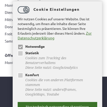
Montag: 08.00 bis 12.00 Uhr
Cookie Einstellungen
Dienstag: 08.00 bis 12.00 Uhr & 15.00 Uhr bis 17.00 Uhr
Wir nutzen Cookies auf unserer Website. Das ist
Mittwoch: nur nach Terminvereinbarung
notwendig, um Ihnen alle Inhalte dieser Seite
Donnerstag: 08.00 bis 12.00 Uhr & 14.00 Uhr bis 16.00 Uhr
bestmöglich zu präsentieren. Sie können Ihre
Zur
Erlaubnis jederzeit über dieses Menü ändern.
Freitag: nur nach Terminvereinbarung
Datenschutzerklärung
Samstag:
bitte hier klicken
Notwendige
Statistik
Öffnungszeiten Bürgerbüro Büddenstedt
Cookies zum Tracking des
Montag: 14:00 bis 16:00 Uhr
Benutzerverhaltens
Diese Seite nutzt: GoogleAnalytics
Komfort
Cookies die von anderen Plattformen
stammen
Youtube
Diese Seite nutzt: andereIframes,
GoogleMaps, Youtube
Facebook
Instagram
Nur technisch notwendige akzeptieren