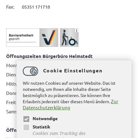
Fax: 05351 171718
Öffnungszeiten Bürgerbüro Helmstedt
Montag: 08.00 bis 12.00 Uhr
Cookie Einstellungen
Dienstag: 08.00 bis 12.00 Uhr & 15.00 Uhr bis 17.00 Uhr
Wir nutzen Cookies auf unserer Website. Das ist
Mittwoch: nur nach Terminvereinbarung
notwendig, um Ihnen alle Inhalte dieser Seite
Donnerstag: 08.00 bis 12.00 Uhr & 14.00 Uhr bis 16.00 Uhr
bestmöglich zu präsentieren. Sie können Ihre
Zur
Erlaubnis jederzeit über dieses Menü ändern.
Freitag: nur nach Terminvereinbarung
Datenschutzerklärung
Samstag:
bitte hier klicken
Notwendige
Statistik
Öffnungszeiten Bürgerbüro Büddenstedt
Cookies zum Tracking des