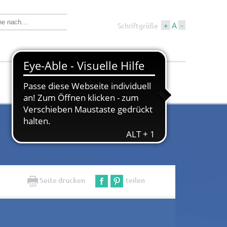
+
A
-
Schriftgröße
Wirtschaft &
Tourismus &
Bauen
Kultur
Seite drucken
teilen