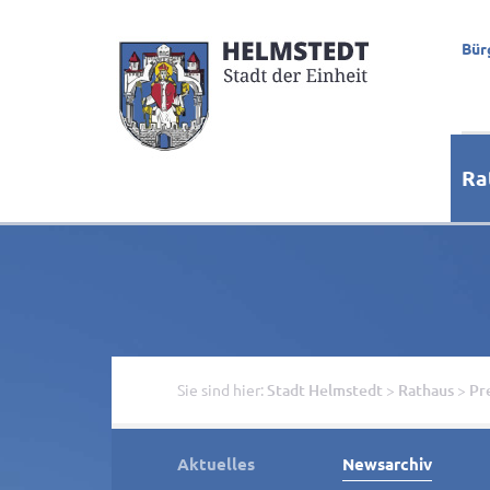
Bür
Ra
Sie sind hier:
Stadt Helmstedt
>
Rathaus
>
Pr
Aktuelles
Newsarchiv