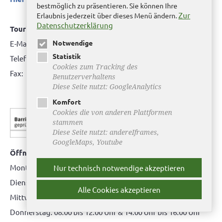
bestmöglich zu präsentieren. Sie können Ihre
Zur
Erlaubnis jederzeit über dieses Menü ändern.
Datenschutzerklärung
Tourismus/Bürgerinfo:
Notwendige
E-Mail:
tourismus@stadt-helmstedt.de
Statistik
Telefon: 05351 171717
Cookies zum Tracking des
Fax: 05351 171718
Benutzerverhaltens
Diese Seite nutzt: GoogleAnalytics
Komfort
Cookies die von anderen Plattformen
stammen
Diese Seite nutzt: andereIframes,
GoogleMaps, Youtube
Öffnungszeiten Bürgerbüro Helmstedt
Montag: 08.00 bis 12.00 Uhr
Nur technisch notwendige akzeptieren
Dienstag: 08.00 bis 12.00 Uhr & 15.00 Uhr bis 17.00 Uhr
Alle Cookies akzeptieren
Mittwoch: nur nach Terminvereinbarung
Donnerstag: 08.00 bis 12.00 Uhr & 14.00 Uhr bis 16.00 Uhr