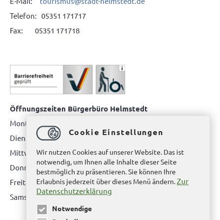
E-Mail:
tourismus@stadt-helmstedt.de
Telefon: 05351 171717
Fax: 05351 171718
Öffnungszeiten Bürgerbüro Helmstedt
Montag: 08.00 bis 12.00 Uhr
Cookie Einstellungen
Dienstag: 08.00 bis 12.00 Uhr & 15.00 Uhr bis 17.00 Uhr
Wir nutzen Cookies auf unserer Website. Das ist
Mittwoch: nur nach Terminvereinbarung
notwendig, um Ihnen alle Inhalte dieser Seite
Donnerstag: 08.00 bis 12.00 Uhr & 14.00 Uhr bis 16.00 Uhr
bestmöglich zu präsentieren. Sie können Ihre
Zur
Erlaubnis jederzeit über dieses Menü ändern.
Freitag: nur nach Terminvereinbarung
Datenschutzerklärung
Samstag:
bitte hier klicken
Notwendige