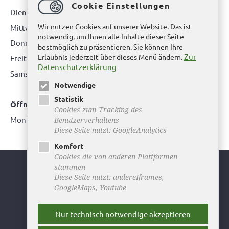
Cookie Einstellungen
Dienstag: 08.00 bis 12.00 Uhr & 15.00 Uhr bis 17.00 Uhr
Wir nutzen Cookies auf unserer Website. Das ist
Mittwoch: nur nach Terminvereinbarung
notwendig, um Ihnen alle Inhalte dieser Seite
Donnerstag: 08.00 bis 12.00 Uhr & 14.00 Uhr bis 16.00 Uhr
bestmöglich zu präsentieren. Sie können Ihre
Zur
Erlaubnis jederzeit über dieses Menü ändern.
Freitag: nur nach Terminvereinbarung
Datenschutzerklärung
Samstag:
bitte hier klicken
Notwendige
Statistik
Öffnungszeiten Bürgerbüro Büddenstedt
Cookies zum Tracking des
Montag: 14:00 bis 16:00 Uhr
Benutzerverhaltens
Diese Seite nutzt: GoogleAnalytics
Komfort
Cookies die von anderen Plattformen
stammen
Youtube
Diese Seite nutzt: andereIframes,
GoogleMaps, Youtube
Facebook
Instagram
Nur technisch notwendige akzeptieren