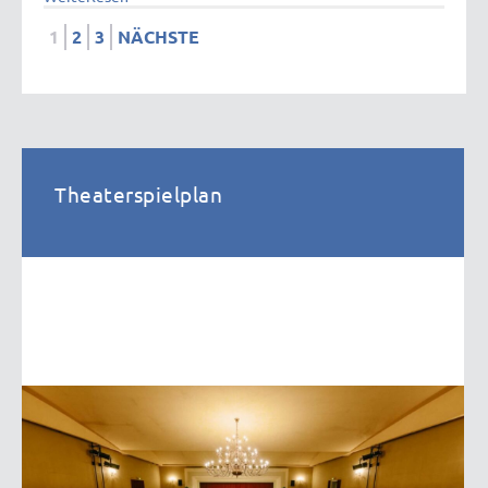
1
2
3
NÄCHSTE
Theaterspielplan