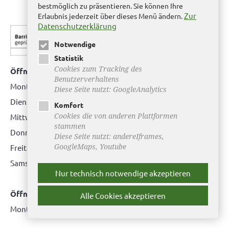
bestmöglich zu präsentieren. Sie können Ihre
Zur
Erlaubnis jederzeit über dieses Menü ändern.
Datenschutzerklärung
Notwendige
Statistik
Cookies zum Tracking des
Öffnungszeiten Bürgerbüro Helmstedt
Benutzerverhaltens
Montag: 08.00 bis 12.00 Uhr
Diese Seite nutzt: GoogleAnalytics
Dienstag: 08.00 bis 12.00 Uhr & 15.00 Uhr bis 17.00 Uhr
Komfort
Cookies die von anderen Plattformen
Mittwoch: nur nach Terminvereinbarung
stammen
Donnerstag: 08.00 bis 12.00 Uhr & 14.00 Uhr bis 16.00 Uhr
Diese Seite nutzt: andereIframes,
GoogleMaps, Youtube
Freitag: nur nach Terminvereinbarung
Samstag:
bitte hier klicken
Nur technisch notwendige akzeptieren
Öffnungszeiten Bürgerbüro Büddenstedt
Alle Cookies akzeptieren
Montag: 14:00 bis 16:00 Uhr