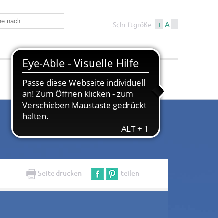
+
A
-
Schriftgröße
Wirtschaft &
Tourismus &
Bauen
Kultur
Seite drucken
teilen