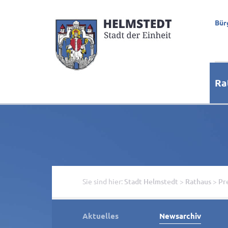
Bür
Ra
Sie sind hier:
Stadt Helmstedt
>
Rathaus
>
Pr
Aktuelles
Newsarchiv