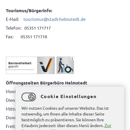
Tourismus/Bürgerinfo:
E-Mail:
tourismus@stadt-helmstedt.de
Telefon: 05351 171717
Fax: 05351 171718
Öffnungszeiten Bürgerbüro Helmstedt
Montag: 08.00 bis 12.00 Uhr
Cookie Einstellungen
Dienstag: 08.00 bis 12.00 Uhr & 15.00 Uhr bis 17.00 Uhr
Wir nutzen Cookies auf unserer Website. Das ist
Mittwoch: nur nach Terminvereinbarung
notwendig, um Ihnen alle Inhalte dieser Seite
Donnerstag: 08.00 bis 12.00 Uhr & 14.00 Uhr bis 16.00 Uhr
bestmöglich zu präsentieren. Sie können Ihre
Zur
Erlaubnis jederzeit über dieses Menü ändern.
Freitag: nur nach Terminvereinbarung