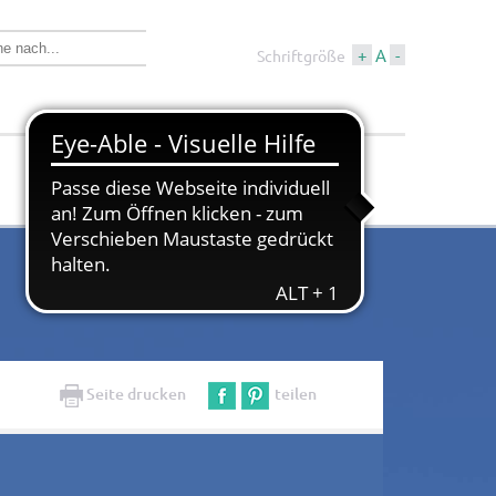
+
A
-
Schriftgröße
Wirtschaft &
Tourismus &
Bauen
Kultur
Seite drucken
teilen