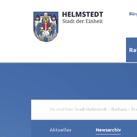
Bür
Ra
Sie sind hier:
Stadt Helmstedt
>
Rathaus
>
Pr
Aktuelles
Newsarchiv