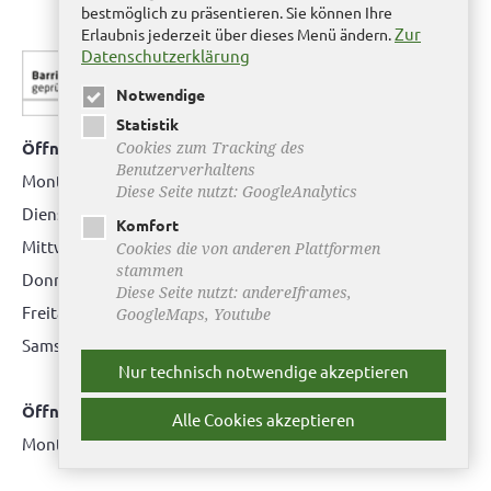
bestmöglich zu präsentieren. Sie können Ihre
Zur
Erlaubnis jederzeit über dieses Menü ändern.
Datenschutzerklärung
Notwendige
Statistik
Cookies zum Tracking des
Öffnungszeiten Bürgerbüro Helmstedt
Benutzerverhaltens
Montag: 08.00 bis 12.00 Uhr
Diese Seite nutzt: GoogleAnalytics
Dienstag: 08.00 bis 12.00 Uhr & 15.00 Uhr bis 17.00 Uhr
Komfort
Mittwoch: nur nach Terminvereinbarung
Cookies die von anderen Plattformen
stammen
Donnerstag: 08.00 bis 12.00 Uhr & 14.00 Uhr bis 16.00 Uhr
Diese Seite nutzt: andereIframes,
Freitag: nur nach Terminvereinbarung
GoogleMaps, Youtube
Samstag:
bitte hier klicken
Nur technisch notwendige akzeptieren
Öffnungszeiten Bürgerbüro Büddenstedt
Alle Cookies akzeptieren
Montag: 14:00 bis 16:00 Uhr