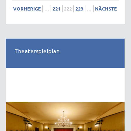
VORHERIGE
…
221
222
223
…
NÄCHSTE
Theaterspielplan