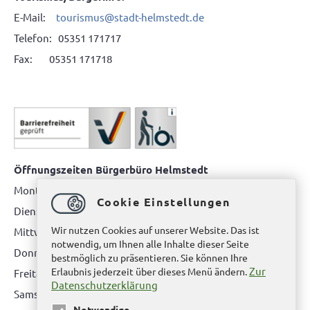
E-Mail:
tourismus@stadt-helmstedt.de
Telefon: 05351 171717
Fax: 05351 171718
Öffnungszeiten Bürgerbüro Helmstedt
Montag: 08.00 bis 12.00 Uhr
Cookie Einstellungen
Dienstag: 08.00 bis 12.00 Uhr & 15.00 Uhr bis 17.00 Uhr
Wir nutzen Cookies auf unserer Website. Das ist
Mittwoch: nur nach Terminvereinbarung
notwendig, um Ihnen alle Inhalte dieser Seite
Donnerstag: 08.00 bis 12.00 Uhr & 14.00 Uhr bis 16.00 Uhr
bestmöglich zu präsentieren. Sie können Ihre
Zur
Erlaubnis jederzeit über dieses Menü ändern.
Freitag: nur nach Terminvereinbarung
Datenschutzerklärung
Samstag:
bitte hier klicken
Notwendige