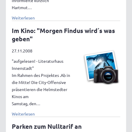
informierte kürzlich
Hartmut…
Weiterlesen
Im Kino: "Morgen Findus wird´s was
geben"
27.11.2008
"aufgelesen! - Literaturhaus
Innenstadt"
Im Rahmen des Projektes .Ab in
die Mitte! Die City-Offensive
präsentieren die Helmstedter
Kinos am
Samstag, den…
Weiterlesen
Parken zum Nulltarif an