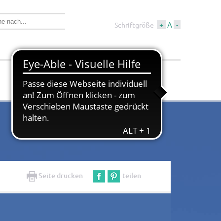
+
A
-
Schriftgröße
Wirtschaft &
Tourismus &
Bauen
Kultur
Seite drucken
teilen