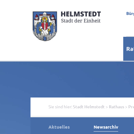
Bür
Ra
Sie sind hier:
Stadt Helmstedt
>
Rathaus
>
Pr
Aktuelles
Newsarchiv