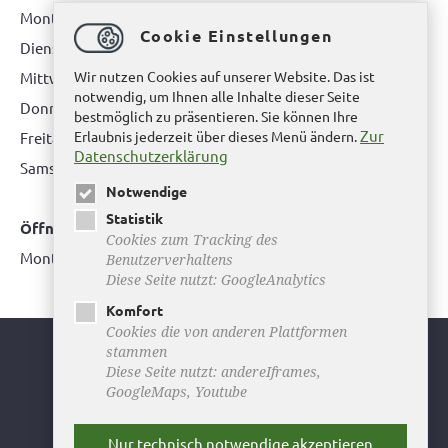
Montag: 08.00 bis 12.00 Uhr
Cookie Einstellungen
Dienstag: 08.00 bis 12.00 Uhr & 15.00 Uhr bis 17.00 Uhr
Wir nutzen Cookies auf unserer Website. Das ist
Mittwoch: nur nach Terminvereinbarung
notwendig, um Ihnen alle Inhalte dieser Seite
Donnerstag: 08.00 bis 12.00 Uhr & 14.00 Uhr bis 16.00 Uhr
bestmöglich zu präsentieren. Sie können Ihre
Zur
Erlaubnis jederzeit über dieses Menü ändern.
Freitag: nur nach Terminvereinbarung
Datenschutzerklärung
Samstag:
bitte hier klicken
Notwendige
Statistik
Öffnungszeiten Bürgerbüro Büddenstedt
Cookies zum Tracking des
Montag: 14:00 bis 16:00 Uhr
Benutzerverhaltens
Diese Seite nutzt: GoogleAnalytics
Komfort
Cookies die von anderen Plattformen
stammen
Youtube
Diese Seite nutzt: andereIframes,
GoogleMaps, Youtube
Facebook
Instagram
Nur technisch notwendige akzeptieren