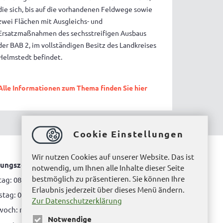
die sich, bis auf die vorhandenen Feldwege sowie
zwei Flächen mit Ausgleichs- und
Ersatzmaßnahmen des sechsstreifigen Ausbaus
der BAB 2, im vollständigen Besitz des Landkreises
Helmstedt befindet.
Alle Informationen zum Thema finden Sie hier
Cookie Einstellungen
Wir nutzen Cookies auf unserer Website. Das ist
ungszeiten Bürgerbüro Helmstedt
notwendig, um Ihnen alle Inhalte dieser Seite
bestmöglich zu präsentieren. Sie können Ihre
ag: 08.00 bis 12.00 Uhr
Erlaubnis jederzeit über dieses Menü ändern.
tag: 08.00 bis 12.00 Uhr & 15.00 Uhr bis 17.00 Uhr
Zur Datenschutzerklärung
woch: nur nach Terminvereinbarung
Notwendige