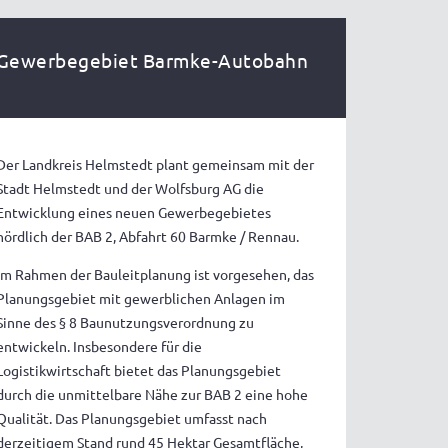
Gewerbegebiet Barmke-Autobahn
Der Landkreis Helmstedt plant gemeinsam mit der
Stadt Helmstedt und der Wolfsburg AG die
Entwicklung eines neuen Gewerbegebietes
nördlich der BAB 2, Abfahrt 60 Barmke / Rennau.
Im Rahmen der Bauleitplanung ist vorgesehen, das
Planungsgebiet mit gewerblichen Anlagen im
Sinne des § 8 Baunutzungsverordnung zu
entwickeln. Insbesondere für die
Logistikwirtschaft bietet das Planungsgebiet
durch die unmittelbare Nähe zur BAB 2 eine hohe
Qualität. Das Planungsgebiet umfasst nach
derzeitigem Stand rund 45 Hektar Gesamtfläche,