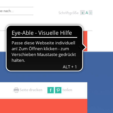
+
A
-
Schriftgröße
Wirtschaft &
Tourismus &
Bauen
Kultur
Seite drucken
teilen