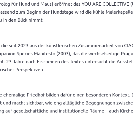
{Prolog für Hund und Maus} eröffnet das YOU ARE COLLECTIVE (
 Passend zum Beginn der Hundstage wird die kühle Malerkapelle
 in den Blick nimmt.
, die seit 2023 aus der künstlerischen Zusammenarbeit von CI
anion Species Manifesto (2003), das die wechselseitige Prägu
t. 23 Jahre nach Erscheinen des Textes untersucht die Ausstel
ischer Perspektiven.
e ehemalige Friedhof bilden dafür einen besonderen Kontext. 
 und macht sichtbar, wie eng alltägliche Begegnungen zwisch
ung auf gesellschaftliche und institutionelle Räume – auch Kirc