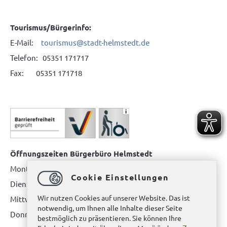
Tourismus/Bürgerinfo:
E-Mail:
tourismus@stadt-helmstedt.de
Telefon: 05351 171717
Fax: 05351 171718
Öffnungszeiten Bürgerbüro Helmstedt
Montag: 08.00 bis 12.00 Uhr
Cookie Einstellungen
Dienstag: 08.00 bis 12.00 Uhr & 15.00 Uhr bis 17.00 Uhr
Wir nutzen Cookies auf unserer Website. Das ist
Mittwoch: nur nach Terminvereinbarung
notwendig, um Ihnen alle Inhalte dieser Seite
Donnerstag: 08.00 bis 12.00 Uhr & 14.00 Uhr bis 16.00 Uhr
bestmöglich zu präsentieren. Sie können Ihre