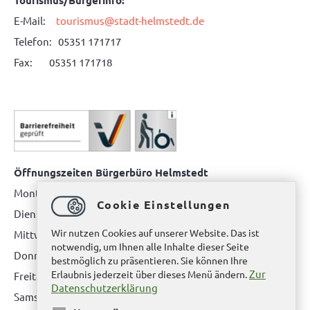
E-Mail:
tourismus@stadt-helmstedt.de
Telefon: 05351 171717
Fax: 05351 171718
Öffnungszeiten Bürgerbüro Helmstedt
Montag: 08.00 bis 12.00 Uhr
Cookie Einstellungen
Dienstag: 08.00 bis 12.00 Uhr & 15.00 Uhr bis 17.00 Uhr
Wir nutzen Cookies auf unserer Website. Das ist
Mittwoch: nur nach Terminvereinbarung
notwendig, um Ihnen alle Inhalte dieser Seite
Donnerstag: 08.00 bis 12.00 Uhr & 14.00 Uhr bis 16.00 Uhr
bestmöglich zu präsentieren. Sie können Ihre
Zur
Erlaubnis jederzeit über dieses Menü ändern.
Freitag: nur nach Terminvereinbarung
Datenschutzerklärung
Samstag:
bitte hier klicken