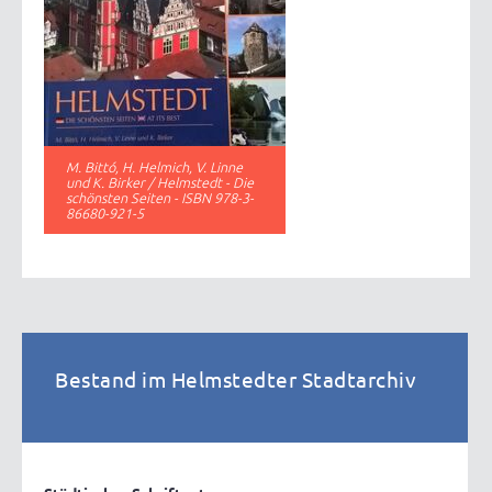
M. Bittó, H. Helmich, V. Linne
und K. Birker / Helmstedt - Die
schönsten Seiten - ISBN 978-3-
86680-921-5
Bestand im Helmstedter Stadtarchiv