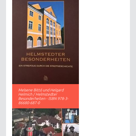
Melsene Bittó und Helgard
Helmich / Helmstedter
Besonderheiten - ISBN 978-3-
86680-687-0