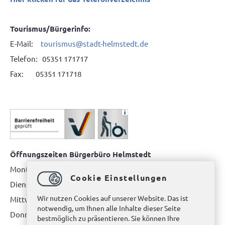
Tourismus/Bürgerinfo:
E-Mail:
tourismus@stadt-helmstedt.de
Telefon: 05351 171717
Fax: 05351 171718
Öffnungszeiten Bürgerbüro Helmstedt
Montag: 08.00 bis 12.00 Uhr
Cookie Einstellungen
Dienstag: 08.00 bis 12.00 Uhr & 15.00 Uhr bis 17.00 Uhr
Wir nutzen Cookies auf unserer Website. Das ist
Mittwoch: nur nach Terminvereinbarung
notwendig, um Ihnen alle Inhalte dieser Seite
Donnerstag: 08.00 bis 12.00 Uhr & 14.00 Uhr bis 16.00 Uhr
bestmöglich zu präsentieren. Sie können Ihre