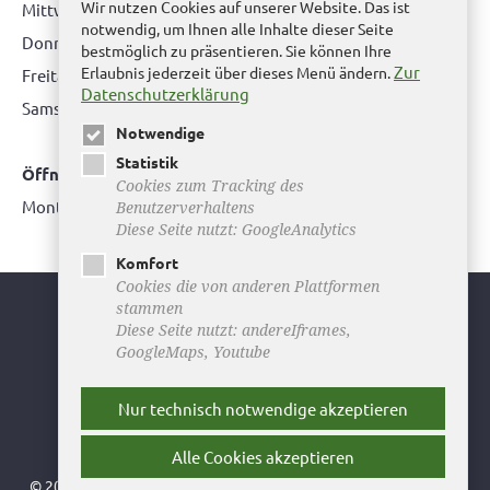
Wir nutzen Cookies auf unserer Website. Das ist
Mittwoch: nur nach Terminvereinbarung
notwendig, um Ihnen alle Inhalte dieser Seite
Donnerstag: 08.00 bis 12.00 Uhr & 14.00 Uhr bis 16.00 Uhr
bestmöglich zu präsentieren. Sie können Ihre
Zur
Erlaubnis jederzeit über dieses Menü ändern.
Freitag: nur nach Terminvereinbarung
Datenschutzerklärung
Samstag:
bitte hier klicken
Notwendige
Statistik
Öffnungszeiten Bürgerbüro Büddenstedt
Cookies zum Tracking des
Montag: 14:00 bis 16:00 Uhr
Benutzerverhaltens
Diese Seite nutzt: GoogleAnalytics
Komfort
Cookies die von anderen Plattformen
stammen
Youtube
Diese Seite nutzt: andereIframes,
GoogleMaps, Youtube
Facebook
Instagram
Nur technisch notwendige akzeptieren
Newsletter
Alle Cookies akzeptieren
© 2026 Stadt Helmstedt ǀ
Impressum
ǀ
Datenschutz
ǀ
Sitemap