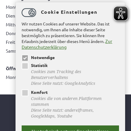
Montag: 08.00 bis 12.00 Uhr
Cookie Einstellungen
Dienstag: 08.00 bis 12.00 Uhr & 15.00 Uhr bis 17.00 Uhr
Wir nutzen Cookies auf unserer Website. Das ist
Mittwoch: nur nach Terminvereinbarung
notwendig, um Ihnen alle Inhalte dieser Seite
Donnerstag: 08.00 bis 12.00 Uhr & 14.00 Uhr bis 16.00 Uhr
bestmöglich zu präsentieren. Sie können Ihre
Zur
Erlaubnis jederzeit über dieses Menü ändern.
Freitag: nur nach Terminvereinbarung
Datenschutzerklärung
Samstag:
bitte hier klicken
Notwendige
Statistik
Öffnungszeiten Bürgerbüro Büddenstedt
Cookies zum Tracking des
Montag: 14:00 bis 16:00 Uhr
Benutzerverhaltens
Diese Seite nutzt: GoogleAnalytics
Komfort
Cookies die von anderen Plattformen
stammen
Youtube
Diese Seite nutzt: andereIframes,
GoogleMaps, Youtube
Facebook
Instagram