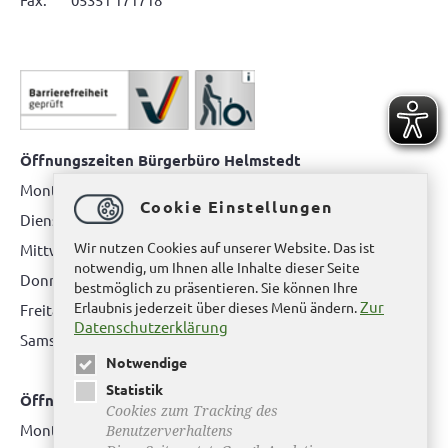
Öffnungszeiten Bürgerbüro Helmstedt
Montag: 08.00 bis 12.00 Uhr
Cookie Einstellungen
Dienstag: 08.00 bis 12.00 Uhr & 15.00 Uhr bis 17.00 Uhr
Wir nutzen Cookies auf unserer Website. Das ist
Mittwoch: nur nach Terminvereinbarung
notwendig, um Ihnen alle Inhalte dieser Seite
Donnerstag: 08.00 bis 12.00 Uhr & 14.00 Uhr bis 16.00 Uhr
bestmöglich zu präsentieren. Sie können Ihre
Zur
Erlaubnis jederzeit über dieses Menü ändern.
Freitag: nur nach Terminvereinbarung
Datenschutzerklärung
Samstag:
bitte hier klicken
Notwendige
Statistik
Öffnungszeiten Bürgerbüro Büddenstedt
Cookies zum Tracking des
Montag: 14:00 bis 16:00 Uhr
Benutzerverhaltens