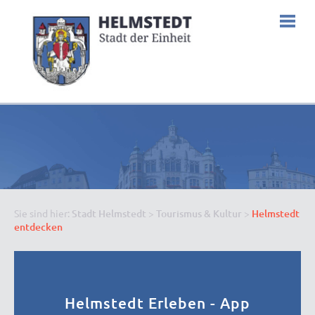
Sie sind hier:
Stadt Helmstedt
>
Tourismus & Kultur
>
Helmstedt
entdecken
Helmstedt Erleben - App