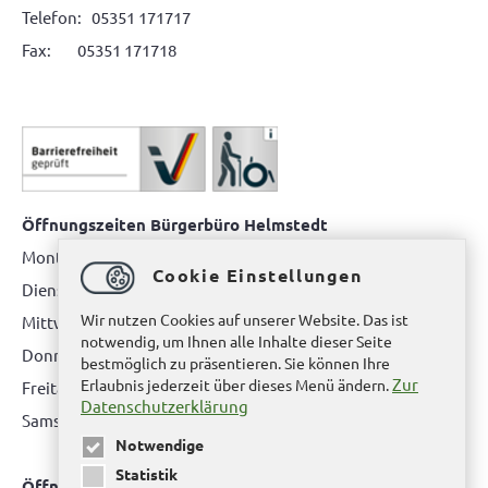
Telefon: 05351 171717
Fax: 05351 171718
Öffnungszeiten Bürgerbüro Helmstedt
Montag: 08.00 bis 12.00 Uhr
Cookie Einstellungen
Dienstag: 08.00 bis 12.00 Uhr & 15.00 Uhr bis 17.00 Uhr
Wir nutzen Cookies auf unserer Website. Das ist
Mittwoch: nur nach Terminvereinbarung
notwendig, um Ihnen alle Inhalte dieser Seite
Donnerstag: 08.00 bis 12.00 Uhr & 14.00 Uhr bis 16.00 Uhr
bestmöglich zu präsentieren. Sie können Ihre
Zur
Erlaubnis jederzeit über dieses Menü ändern.
Freitag: nur nach Terminvereinbarung
Datenschutzerklärung
Samstag:
bitte hier klicken
Notwendige
Statistik
Öffnungszeiten Bürgerbüro Büddenstedt