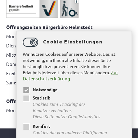
Öffnungszeiten Bürgerbüro Helmstedt
Montag: 08.00 bis 12.00 Uhr
Cookie Einstellungen
Dienstag: 08.00 bis 12.00 Uhr & 15.00 Uhr bis 17.00 Uhr
Wir nutzen Cookies auf unserer Website. Das ist
Mittwoch: nur nach Terminvereinbarung
notwendig, um Ihnen alle Inhalte dieser Seite
Donnerstag: 08.00 bis 12.00 Uhr & 14.00 Uhr bis 16.00 Uhr
bestmöglich zu präsentieren. Sie können Ihre
Zur
Erlaubnis jederzeit über dieses Menü ändern.
Freitag: nur nach Terminvereinbarung
Datenschutzerklärung
Samstag:
bitte hier klicken
Notwendige
Statistik
Öffnungszeiten Bürgerbüro Büddenstedt
Cookies zum Tracking des
Montag: 14:00 bis 16:00 Uhr
Benutzerverhaltens
Diese Seite nutzt: GoogleAnalytics
Komfort
Cookies die von anderen Plattformen