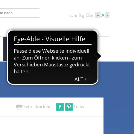
+
A
-
Schriftgröße
Wirtschaft &
Tourismus &
Bauen
Kultur
Seite drucken
teilen