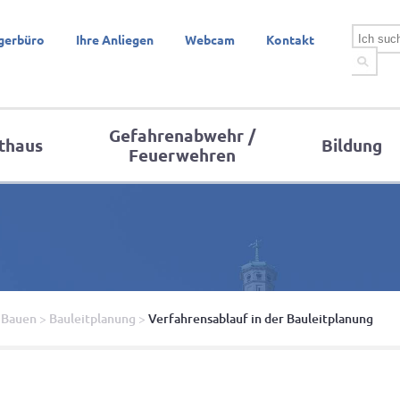
gerbüro
Ihre Anliegen
Webcam
Kontakt
Gefahrenabwehr /
thaus
Bildung
Feuerwehren
 Bauen
>
Bauleitplanung
>
Verfahrensablauf in der Bauleitplanung