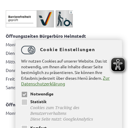
Öffnungszeiten Bürgerbüro Helmstedt
Montag: 08.00 bis 12.00 Uhr
Cookie Einstellungen
Dienstag: 08.00 bis 12.00 Uhr & 15.00 Uhr bis 17.00 Uhr
Wir nutzen Cookies auf unserer Website. Das ist
Mittwoch: nur nach Terminvereinbarung
notwendig, um Ihnen alle Inhalte dieser Seite
Donnerstag: 08.00 bis 12.00 Uhr & 14.00 Uhr bis 16.00 Uhr
bestmöglich zu präsentieren. Sie können Ihre
Zur
Erlaubnis jederzeit über dieses Menü ändern.
Freitag: nur nach Terminvereinbarung
Datenschutzerklärung
Samstag:
bitte hier klicken
Notwendige
Statistik
Öffnungszeiten Bürgerbüro Büddenstedt
Cookies zum Tracking des
Montag: 14:00 bis 16:00 Uhr
Benutzerverhaltens
Diese Seite nutzt: GoogleAnalytics
Komfort