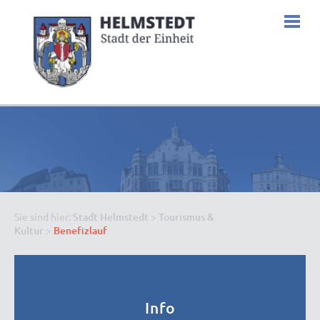
Sie sind hier:
Stadt Helmstedt
>
Tourismus &
Kultur
>
Benefizlauf
Info