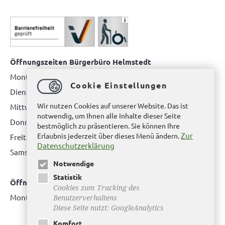
Öffnungszeiten Bürgerbüro Helmstedt
Montag: 08.00 bis 12.00 Uhr
Cookie Einstellungen
Dienstag: 08.00 bis 12.00 Uhr & 15.00 Uhr bis 17.00 Uhr
Wir nutzen Cookies auf unserer Website. Das ist
Mittwoch: nur nach Terminvereinbarung
notwendig, um Ihnen alle Inhalte dieser Seite
Donnerstag: 08.00 bis 12.00 Uhr & 14.00 Uhr bis 16.00 Uhr
bestmöglich zu präsentieren. Sie können Ihre
Zur
Erlaubnis jederzeit über dieses Menü ändern.
Freitag: nur nach Terminvereinbarung
Datenschutzerklärung
Samstag:
bitte hier klicken
Notwendige
Statistik
Öffnungszeiten Bürgerbüro Büddenstedt
Cookies zum Tracking des
Montag: 14:00 bis 16:00 Uhr
Benutzerverhaltens
Diese Seite nutzt: GoogleAnalytics
Komfort