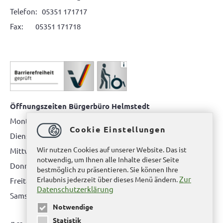
Telefon: 05351 171717
Fax: 05351 171718
Öffnungszeiten Bürgerbüro Helmstedt
Montag: 08.00 bis 12.00 Uhr
Cookie Einstellungen
Dienstag: 08.00 bis 12.00 Uhr & 15.00 Uhr bis 17.00 Uhr
Wir nutzen Cookies auf unserer Website. Das ist
Mittwoch: nur nach Terminvereinbarung
notwendig, um Ihnen alle Inhalte dieser Seite
Donnerstag: 08.00 bis 12.00 Uhr & 14.00 Uhr bis 16.00 Uhr
bestmöglich zu präsentieren. Sie können Ihre
Zur
Erlaubnis jederzeit über dieses Menü ändern.
Freitag: nur nach Terminvereinbarung
Datenschutzerklärung
Samstag:
bitte hier klicken
Notwendige
Statistik