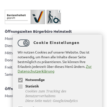
Öffnungszeiten Bürgerbüro Helmstedt
Montag: 08.00 bis 12.00 Uhr
Cookie Einstellungen
Dienstag: 08.00 bis 12.00 Uhr & 15.00 Uhr bis 17.00 Uhr
Wir nutzen Cookies auf unserer Website. Das ist
Mittwoch: nur nach Terminvereinbarung
notwendig, um Ihnen alle Inhalte dieser Seite
Donnerstag: 08.00 bis 12.00 Uhr & 14.00 Uhr bis 16.00 Uhr
bestmöglich zu präsentieren. Sie können Ihre
Zur
Erlaubnis jederzeit über dieses Menü ändern.
Freitag: nur nach Terminvereinbarung
Datenschutzerklärung
Samstag:
bitte hier klicken
Notwendige
Statistik
Öffnungszeiten Bürgerbüro Büddenstedt
Cookies zum Tracking des
Montag: 14:00 bis 16:00 Uhr
Benutzerverhaltens
Diese Seite nutzt: GoogleAnalytics