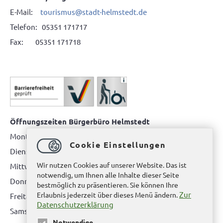
E-Mail:
tourismus@stadt-helmstedt.de
Telefon: 05351 171717
Fax: 05351 171718
Öffnungszeiten Bürgerbüro Helmstedt
Montag: 08.00 bis 12.00 Uhr
Cookie Einstellungen
Dienstag: 08.00 bis 12.00 Uhr & 15.00 Uhr bis 17.00 Uhr
Wir nutzen Cookies auf unserer Website. Das ist
Mittwoch: nur nach Terminvereinbarung
notwendig, um Ihnen alle Inhalte dieser Seite
Donnerstag: 08.00 bis 12.00 Uhr & 14.00 Uhr bis 16.00 Uhr
bestmöglich zu präsentieren. Sie können Ihre
Zur
Erlaubnis jederzeit über dieses Menü ändern.
Freitag: nur nach Terminvereinbarung
Datenschutzerklärung
Samstag:
bitte hier klicken
Notwendige