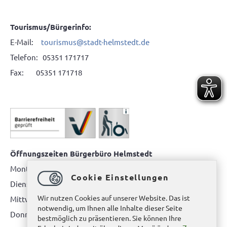
Tourismus/Bürgerinfo:
E-Mail:
tourismus@stadt-helmstedt.de
Telefon: 05351 171717
Fax: 05351 171718
Öffnungszeiten Bürgerbüro Helmstedt
Montag: 08.00 bis 12.00 Uhr
Cookie Einstellungen
Dienstag: 08.00 bis 12.00 Uhr & 15.00 Uhr bis 17.00 Uhr
Wir nutzen Cookies auf unserer Website. Das ist
Mittwoch: nur nach Terminvereinbarung
notwendig, um Ihnen alle Inhalte dieser Seite
Donnerstag: 08.00 bis 12.00 Uhr & 14.00 Uhr bis 16.00 Uhr
bestmöglich zu präsentieren. Sie können Ihre