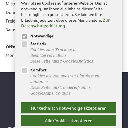
Wir nutzen Cookies auf unserer Website. Das ist
Mittwoch: nur nach Terminvereinbarung
notwendig, um Ihnen alle Inhalte dieser Seite
Donnerstag: 08.00 bis 12.00 Uhr & 14.00 Uhr bis 16.00 Uhr
bestmöglich zu präsentieren. Sie können Ihre
Zur
Erlaubnis jederzeit über dieses Menü ändern.
Freitag: nur nach Terminvereinbarung
Datenschutzerklärung
Samstag:
bitte hier klicken
Notwendige
Statistik
Öffnungszeiten Bürgerbüro Büddenstedt
Cookies zum Tracking des
Montag: 14:00 bis 16:00 Uhr
Benutzerverhaltens
Diese Seite nutzt: GoogleAnalytics
Komfort
Cookies die von anderen Plattformen
stammen
Youtube
Diese Seite nutzt: andereIframes,
GoogleMaps, Youtube
Facebook
Instagram
Nur technisch notwendige akzeptieren
Newsletter
Alle Cookies akzeptieren