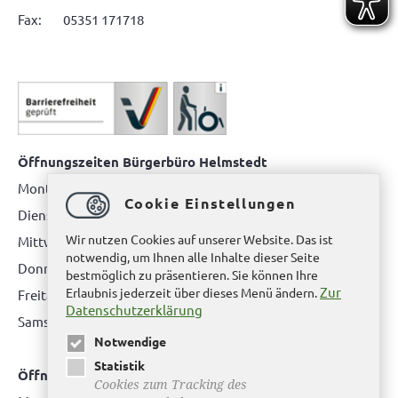
Fax: 05351 171718
Öffnungszeiten Bürgerbüro Helmstedt
Montag: 08.00 bis 12.00 Uhr
Cookie Einstellungen
Dienstag: 08.00 bis 12.00 Uhr & 15.00 Uhr bis 17.00 Uhr
Wir nutzen Cookies auf unserer Website. Das ist
Mittwoch: nur nach Terminvereinbarung
notwendig, um Ihnen alle Inhalte dieser Seite
Donnerstag: 08.00 bis 12.00 Uhr & 14.00 Uhr bis 16.00 Uhr
bestmöglich zu präsentieren. Sie können Ihre
Zur
Erlaubnis jederzeit über dieses Menü ändern.
Freitag: nur nach Terminvereinbarung
Datenschutzerklärung
Samstag:
bitte hier klicken
Notwendige
Statistik
Öffnungszeiten Bürgerbüro Büddenstedt
Cookies zum Tracking des