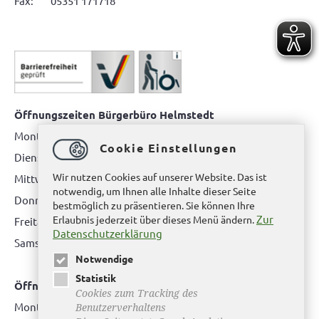
Fax: 05351 171718
Öffnungszeiten Bürgerbüro Helmstedt
Montag: 08.00 bis 12.00 Uhr
Cookie Einstellungen
Dienstag: 08.00 bis 12.00 Uhr & 15.00 Uhr bis 17.00 Uhr
Wir nutzen Cookies auf unserer Website. Das ist
Mittwoch: nur nach Terminvereinbarung
notwendig, um Ihnen alle Inhalte dieser Seite
Donnerstag: 08.00 bis 12.00 Uhr & 14.00 Uhr bis 16.00 Uhr
bestmöglich zu präsentieren. Sie können Ihre
Zur
Erlaubnis jederzeit über dieses Menü ändern.
Freitag: nur nach Terminvereinbarung
Datenschutzerklärung
Samstag:
bitte hier klicken
Notwendige
Statistik
Öffnungszeiten Bürgerbüro Büddenstedt
Cookies zum Tracking des
Montag: 14:00 bis 16:00 Uhr
Benutzerverhaltens