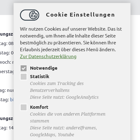
Cookie Einstellungen
Wir nutzen Cookies auf unserer Website. Das ist
ungszeiten Bürgerbüro Helmstedt
notwendig, um Ihnen alle Inhalte dieser Seite
bestmöglich zu präsentieren. Sie können Ihre
ag: 08.00 bis 12.00 Uhr
Erlaubnis jederzeit über dieses Menü ändern.
tag: 08.00 bis 12.00 Uhr & 15.00 Uhr bis 17.00 Uhr
Zur Datenschutzerklärung
woch: nur nach Terminvereinbarung
Notwendige
rstag: 08.00 bis 12.00 Uhr & 14.00 Uhr bis 16.00
Statistik
Cookies zum Tracking des
tag: nur nach Terminvereinbarung
Benutzerverhaltens
Diese Seite nutzt: GoogleAnalytics
tag:
bitte hier klicken
Komfort
Cookies die von anderen Plattformen
ungszeiten Bürgerbüro Büddenstedt
stammen
ag: 14:00 bis 16:00 Uhr
Diese Seite nutzt: andereIframes,
GoogleMaps, Youtube