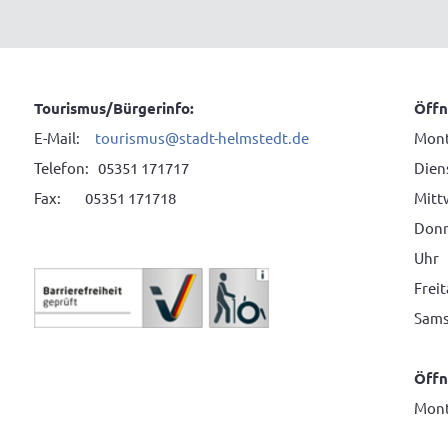
Tourismus/Bürgerinfo:
Öffn
E-Mail:
tourismus@stadt-helmstedt.de
Mont
Telefon: 05351 171717
Diens
Fax: 05351 171718
Mitt
Donne
Uhr
Frei
Sams
Öffn
Mont