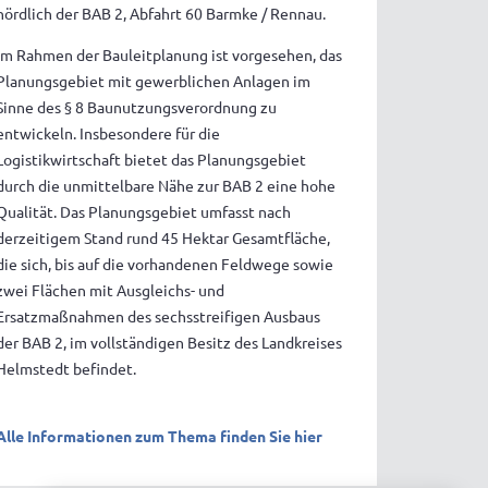
nördlich der BAB 2, Abfahrt 60 Barmke / Rennau.
Im Rahmen der Bauleitplanung ist vorgesehen, das
Planungsgebiet mit gewerblichen Anlagen im
Sinne des § 8 Baunutzungsverordnung zu
entwickeln. Insbesondere für die
Logistikwirtschaft bietet das Planungsgebiet
durch die unmittelbare Nähe zur BAB 2 eine hohe
Qualität. Das Planungsgebiet umfasst nach
derzeitigem Stand rund 45 Hektar Gesamtfläche,
die sich, bis auf die vorhandenen Feldwege sowie
zwei Flächen mit Ausgleichs- und
Ersatzmaßnahmen des sechsstreifigen Ausbaus
der BAB 2, im vollständigen Besitz des Landkreises
Helmstedt befindet.
Alle Informationen zum Thema finden Sie hier