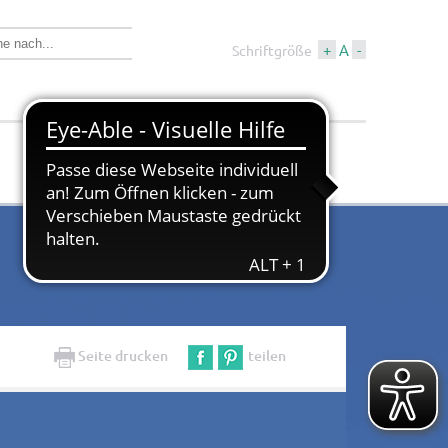
+
A
-
Schriftgröße
Wirtschaft &
Tourismus &
Bauen
Kultur
Seite drucken
teilen