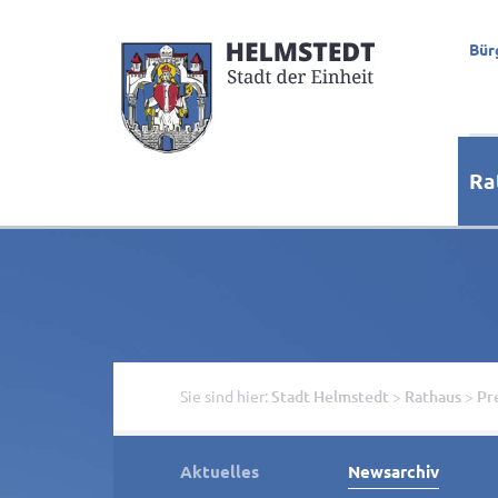
Bür
Ra
Sie sind hier:
Stadt Helmstedt
>
Rathaus
>
Pr
Aktuelles
Newsarchiv