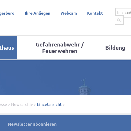
gerbüro
Ihre Anliegen
Webcam
Kontakt
Gefahrenabwehr /
thaus
Bildung
Feuerwehren
esse
>
Newsarchiv
>
Einzelansicht
>
Newsletter abonnieren