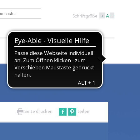
+
A
-
Schriftgröße
Wirtschaft &
Tourismus &
Bauen
Kultur
Seite drucken
teilen