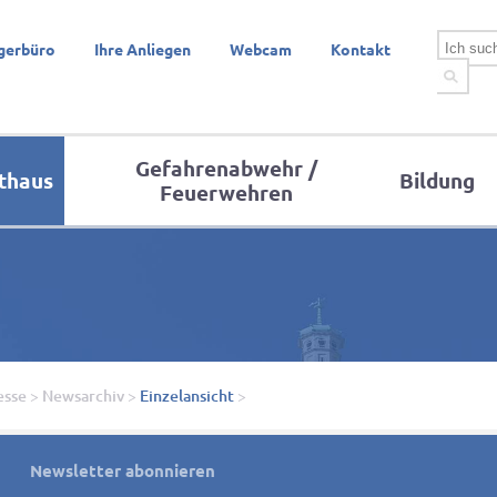
gerbüro
Ihre Anliegen
Webcam
Kontakt
Gefahrenabwehr /
thaus
Bildung
Feuerwehren
esse
>
Newsarchiv
>
Einzelansicht
>
Newsletter abonnieren