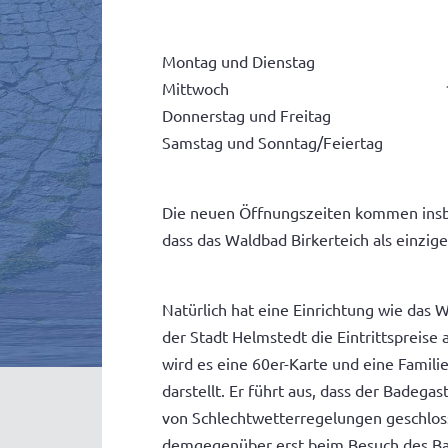
Montag und Dienstag 07.00 
Mittwoch 10.00 Uhr 
Donnerstag und Freitag 07.00
Samstag und Sonntag/Feiertag 08.
Die neuen Öffnungszeiten kommen insbe
dass das Waldbad Birkerteich als einzi
Natürlich hat eine Einrichtung wie das 
der Stadt Helmstedt die Eintrittspreise
wird es eine 60er-Karte und eine Famili
darstellt. Er führt aus, dass der Badega
von Schlechtwetterregelungen geschlossen
demgegenüber erst beim Besuch des Bade