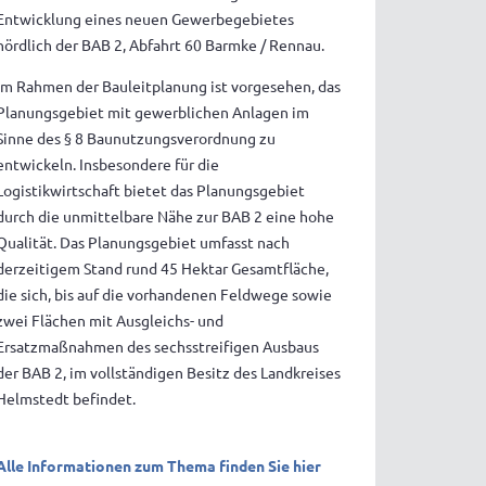
Entwicklung eines neuen Gewerbegebietes
nördlich der BAB 2, Abfahrt 60 Barmke / Rennau.
Im Rahmen der Bauleitplanung ist vorgesehen, das
Planungsgebiet mit gewerblichen Anlagen im
Sinne des § 8 Baunutzungsverordnung zu
entwickeln. Insbesondere für die
Logistikwirtschaft bietet das Planungsgebiet
durch die unmittelbare Nähe zur BAB 2 eine hohe
Qualität. Das Planungsgebiet umfasst nach
derzeitigem Stand rund 45 Hektar Gesamtfläche,
die sich, bis auf die vorhandenen Feldwege sowie
zwei Flächen mit Ausgleichs- und
Ersatzmaßnahmen des sechsstreifigen Ausbaus
der BAB 2, im vollständigen Besitz des Landkreises
Helmstedt befindet.
Alle Informationen zum Thema finden Sie hier