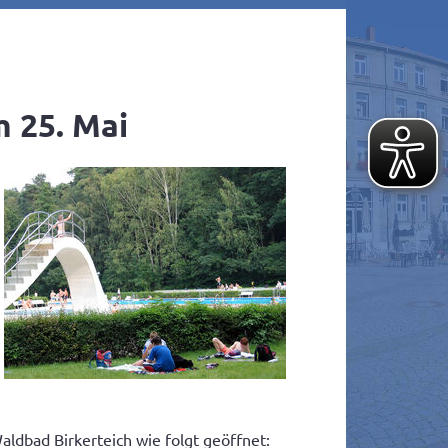
m 25. Mai
ldbad Birkerteich wie folgt geöffnet: