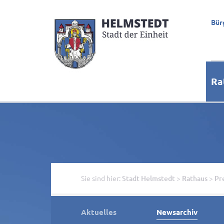
Bür
Ra
Sie sind hier:
Stadt Helmstedt
>
Rathaus
>
Pr
Aktuelles
Newsarchiv