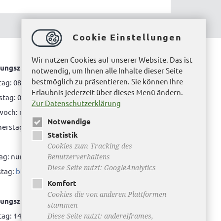
Cookie Einstellungen
Wir nutzen Cookies auf unserer Website. Das ist
ungszeiten Bürgerbüro Helmstedt
notwendig, um Ihnen alle Inhalte dieser Seite
bestmöglich zu präsentieren. Sie können Ihre
ag: 08.00 bis 12.00 Uhr
Erlaubnis jederzeit über dieses Menü ändern.
tag: 08.00 bis 12.00 Uhr & 15.00 Uhr bis 17.00 Uhr
Zur Datenschutzerklärung
woch: nur nach Terminvereinbarung
Notwendige
rstag: 08.00 bis 12.00 Uhr & 14.00 Uhr bis 16.00
Statistik
Cookies zum Tracking des
tag: nur nach Terminvereinbarung
Benutzerverhaltens
Diese Seite nutzt: GoogleAnalytics
tag:
bitte hier klicken
Komfort
Cookies die von anderen Plattformen
ungszeiten Bürgerbüro Büddenstedt
stammen
ag: 14:00 bis 16:00 Uhr
Diese Seite nutzt: andereIframes,