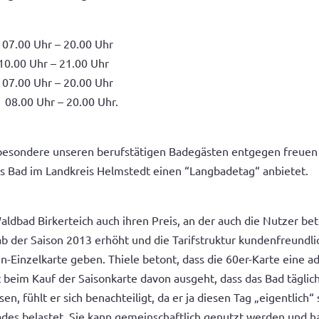
Uhr – 20.00 Uhr
– 21.00 Uhr
 Uhr – 20.00 Uhr
00 Uhr – 20.00 Uhr.
sondere unseren berufstätigen Badegästen entgegen freuen s
ges Bad im Landkreis Helmstedt einen “Langbadetag“ anbietet.
Waldbad Birkerteich auch ihren Preis, an der auch die Nutzer be
 ab der Saison 2013 erhöht und die Tarifstruktur kundenfreundli
en-Einzelkarte geben. Thiele betont, dass die 60er-Karte eine a
st beim Kauf der Saisonkarte davon ausgeht, dass das Bad täglic
, fühlt er sich benachteiligt, da er ja diesen Tag „eigentlich“
s belastet. Sie kann gemeinschaftlich genutzt werden und hat