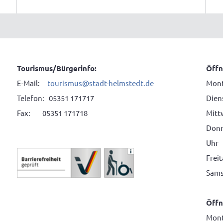
Tourismus/Bürgerinfo:
Öffn
E-Mail:
tourismus@stadt-helmstedt.de
Mont
Telefon: 05351 171717
Diens
Fax: 05351 171718
Mitt
Donne
Uhr
Frei
Sams
Öffn
Mont