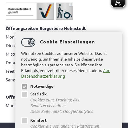
Öffnungszeiten Bürgerbüro Helmstedt
Montag: 08.00 bis 12.00 Uhr
Cookie Einstellungen
Dienstag: 08.00 bis 12.00 Uhr & 15.00 Uhr bis 17.00 Uhr
Wir nutzen Cookies auf unserer Website. Das ist
Mittwoch: nur nach Terminvereinbarung
notwendig, um Ihnen alle Inhalte dieser Seite
Donnerstag: 08.00 bis 12.00 Uhr & 14.00 Uhr bis 16.00 Uhr
bestmöglich zu präsentieren. Sie können Ihre
Zur
Erlaubnis jederzeit über dieses Menü ändern.
Freitag: nur nach Terminvereinbarung
Datenschutzerklärung
Samstag:
bitte hier klicken
Notwendige
Statistik
Öffnungszeiten Bürgerbüro Büddenstedt
Cookies zum Tracking des
Montag: 14:00 bis 16:00 Uhr
Benutzerverhaltens
Diese Seite nutzt: GoogleAnalytics
Komfort
Cookies die von anderen Plattformen