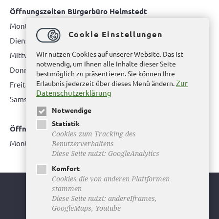
Öffnungszeiten Bürgerbüro Helmstedt
Montag: 08.00 bis 12.00 Uhr
Cookie Einstellungen
Dienstag: 08.00 bis 12.00 Uhr & 15.00 Uhr bis 17.00 Uhr
Wir nutzen Cookies auf unserer Website. Das ist
Mittwoch: nur nach Terminvereinbarung
notwendig, um Ihnen alle Inhalte dieser Seite
Donnerstag: 08.00 bis 12.00 Uhr & 14.00 Uhr bis 16.00 Uhr
bestmöglich zu präsentieren. Sie können Ihre
Zur
Erlaubnis jederzeit über dieses Menü ändern.
Freitag: nur nach Terminvereinbarung
Datenschutzerklärung
Samstag:
bitte hier klicken
Notwendige
Statistik
Öffnungszeiten Bürgerbüro Büddenstedt
Cookies zum Tracking des
Montag: 14:00 bis 16:00 Uhr
Benutzerverhaltens
Diese Seite nutzt: GoogleAnalytics
Komfort
Cookies die von anderen Plattformen
stammen
Youtube
Diese Seite nutzt: andereIframes,
GoogleMaps, Youtube
Facebook