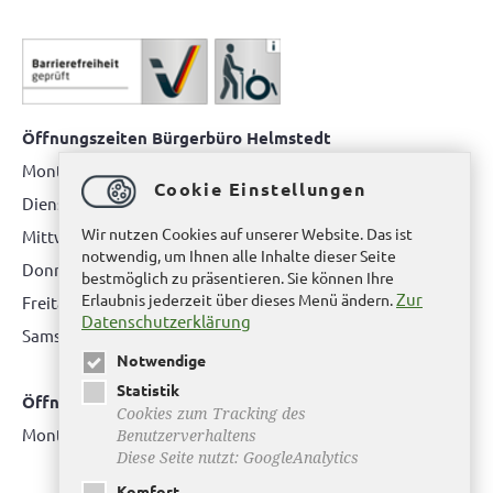
Öffnungszeiten Bürgerbüro Helmstedt
Montag: 08.00 bis 12.00 Uhr
Cookie Einstellungen
Dienstag: 08.00 bis 12.00 Uhr & 15.00 Uhr bis 17.00 Uhr
Wir nutzen Cookies auf unserer Website. Das ist
Mittwoch: nur nach Terminvereinbarung
notwendig, um Ihnen alle Inhalte dieser Seite
Donnerstag: 08.00 bis 12.00 Uhr & 14.00 Uhr bis 16.00 Uhr
bestmöglich zu präsentieren. Sie können Ihre
Zur
Erlaubnis jederzeit über dieses Menü ändern.
Freitag: nur nach Terminvereinbarung
Datenschutzerklärung
Samstag:
bitte hier klicken
Notwendige
Statistik
Öffnungszeiten Bürgerbüro Büddenstedt
Cookies zum Tracking des
Montag: 14:00 bis 16:00 Uhr
Benutzerverhaltens
Diese Seite nutzt: GoogleAnalytics
Komfort