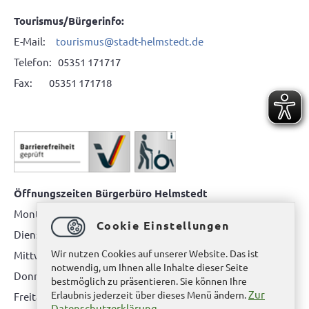
Tourismus/Bürgerinfo:
E-Mail:
tourismus@stadt-helmstedt.de
Telefon: 05351 171717
Fax: 05351 171718
Öffnungszeiten Bürgerbüro Helmstedt
Montag: 08.00 bis 12.00 Uhr
Cookie Einstellungen
Dienstag: 08.00 bis 12.00 Uhr & 15.00 Uhr bis 17.00 Uhr
Wir nutzen Cookies auf unserer Website. Das ist
Mittwoch: nur nach Terminvereinbarung
notwendig, um Ihnen alle Inhalte dieser Seite
Donnerstag: 08.00 bis 12.00 Uhr & 14.00 Uhr bis 16.00 Uhr
bestmöglich zu präsentieren. Sie können Ihre
Zur
Erlaubnis jederzeit über dieses Menü ändern.
Freitag: nur nach Terminvereinbarung
Datenschutzerklärung