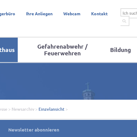
gerbüro
Ihre Anliegen
Webcam
Kontakt
Gefahrenabwehr /
thaus
Bildung
Feuerwehren
esse
>
Newsarchiv
>
Einzelansicht
>
Newsletter abonnieren