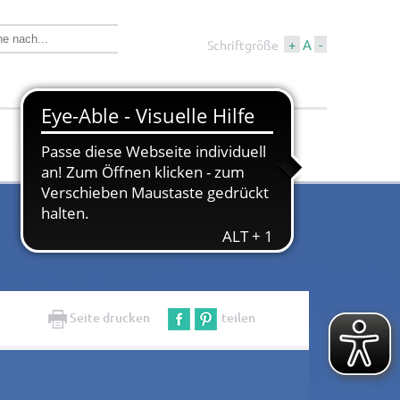
+
A
-
Schriftgröße
Wirtschaft &
Tourismus &
Bauen
Kultur
Seite drucken
teilen