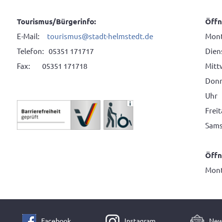
Tourismus/Bürgerinfo:
Öffn
E-Mail:
tourismus@stadt-helmstedt.de
Mont
Telefon: 05351 171717
Diens
Fax: 05351 171718
Mitt
Donne
Uhr
Frei
Sams
Öffn
Mont
Facebook
Instagram
New