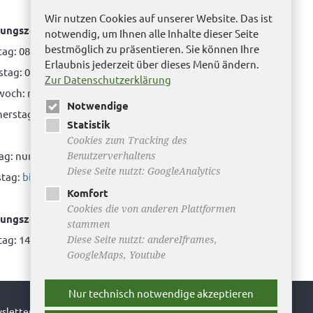
Wir nutzen Cookies auf unserer Website. Das ist
ungszeiten Bürgerbüro Helmstedt
notwendig, um Ihnen alle Inhalte dieser Seite
bestmöglich zu präsentieren. Sie können Ihre
ag: 08.00 bis 12.00 Uhr
Erlaubnis jederzeit über dieses Menü ändern.
tag: 08.00 bis 12.00 Uhr & 15.00 Uhr bis 17.00 Uhr
Zur Datenschutzerklärung
woch: nur nach Terminvereinbarung
Notwendige
rstag: 08.00 bis 12.00 Uhr & 14.00 Uhr bis 16.00
Statistik
Cookies zum Tracking des
tag: nur nach Terminvereinbarung
Benutzerverhaltens
Diese Seite nutzt: GoogleAnalytics
tag:
bitte hier klicken
Komfort
Cookies die von anderen Plattformen
ungszeiten Bürgerbüro Büddenstedt
stammen
ag: 14:00 bis 16:00 Uhr
Diese Seite nutzt: andereIframes,
GoogleMaps, Youtube
Nur technisch notwendige akzeptieren
sletter