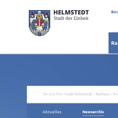
Bür
Ra
Sie sind hier:
Stadt Helmstedt
>
Rathaus
>
Pr
Aktuelles
Newsarchiv