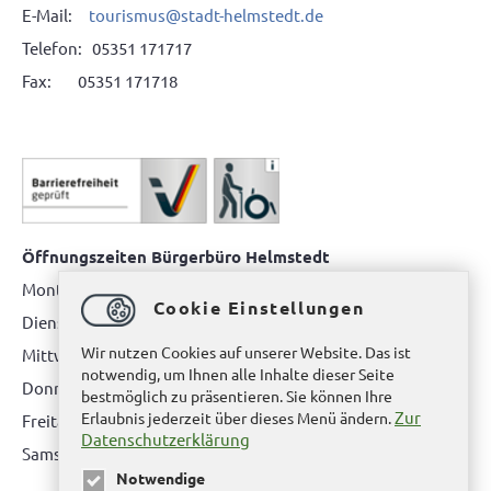
E-Mail:
tourismus@stadt-helmstedt.de
Telefon: 05351 171717
Fax: 05351 171718
Öffnungszeiten Bürgerbüro Helmstedt
Montag: 08.00 bis 12.00 Uhr
Cookie Einstellungen
Dienstag: 08.00 bis 12.00 Uhr & 15.00 Uhr bis 17.00 Uhr
Wir nutzen Cookies auf unserer Website. Das ist
Mittwoch: nur nach Terminvereinbarung
notwendig, um Ihnen alle Inhalte dieser Seite
Donnerstag: 08.00 bis 12.00 Uhr & 14.00 Uhr bis 16.00 Uhr
bestmöglich zu präsentieren. Sie können Ihre
Zur
Erlaubnis jederzeit über dieses Menü ändern.
Freitag: nur nach Terminvereinbarung
Datenschutzerklärung
Samstag:
bitte hier klicken
Notwendige