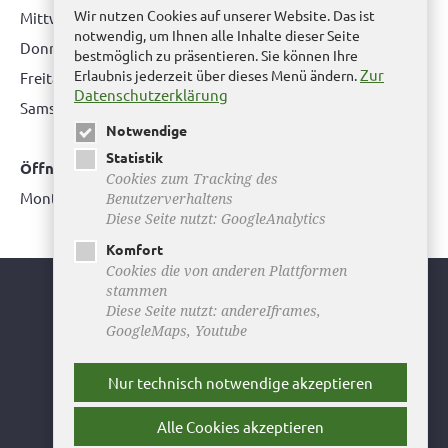
Wir nutzen Cookies auf unserer Website. Das ist
Mittwoch: nur nach Terminvereinbarung
notwendig, um Ihnen alle Inhalte dieser Seite
Donnerstag: 08.00 bis 12.00 Uhr & 14.00 Uhr bis 16.00 Uhr
bestmöglich zu präsentieren. Sie können Ihre
Zur
Erlaubnis jederzeit über dieses Menü ändern.
Freitag: nur nach Terminvereinbarung
Datenschutzerklärung
Samstag:
bitte hier klicken
Notwendige
Statistik
Öffnungszeiten Bürgerbüro Büddenstedt
Cookies zum Tracking des
Montag: 14:00 bis 16:00 Uhr
Benutzerverhaltens
Diese Seite nutzt: GoogleAnalytics
Komfort
Cookies die von anderen Plattformen
stammen
Youtube
Diese Seite nutzt: andereIframes,
GoogleMaps, Youtube
Facebook
Instagram
Nur technisch notwendige akzeptieren
Newsletter
Alle Cookies akzeptieren