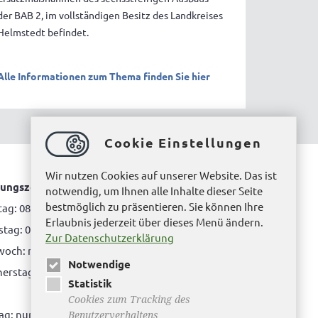
der BAB 2, im vollständigen Besitz des Landkreises
Helmstedt befindet.
Alle Informationen zum Thema finden Sie hier
Cookie Einstellungen
Wir nutzen Cookies auf unserer Website. Das ist
ungszeiten Bürgerbüro Helmstedt
notwendig, um Ihnen alle Inhalte dieser Seite
bestmöglich zu präsentieren. Sie können Ihre
ag: 08.00 bis 12.00 Uhr
Erlaubnis jederzeit über dieses Menü ändern.
tag: 08.00 bis 12.00 Uhr & 15.00 Uhr bis 17.00 Uhr
Zur Datenschutzerklärung
woch: nur nach Terminvereinbarung
Notwendige
rstag: 08.00 bis 12.00 Uhr & 14.00 Uhr bis 16.00
Statistik
Cookies zum Tracking des
tag: nur nach Terminvereinbarung
Benutzerverhaltens