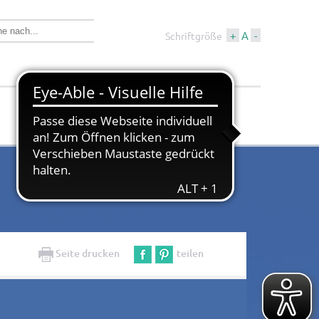
+
A
-
Schriftgröße
Wirtschaft &
Tourismus &
Bauen
Kultur
Seite drucken
teilen