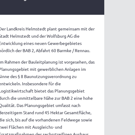
Der Landkreis Helmstedt plant gemeinsam mit der
Stadt Helmstedt und der Wolfsburg AG die
Entwicklung eines neuen Gewerbegebietes
nördlich der BAB 2, Abfahrt 60 Barmke / Rennau.
Im Rahmen der Bauleitplanung ist vorgesehen, das
Planungsgebiet mit gewerblichen Anlagen im
Sinne des § 8 Baunutzungsverordnung zu
entwickeln. Insbesondere für die
Logistikwirtschaft bietet das Planungsgebiet
durch die unmittelbare Nähe zur BAB 2 eine hohe
Qualität. Das Planungsgebiet umfasst nach
derzeitigem Stand rund 45 Hektar Gesamtfläche,
die sich, bis auf die vorhandenen Feldwege sowie
zwei Flächen mit Ausgleichs- und
Ersatzmaßnahmen des sechsstreifigen Ausbaus