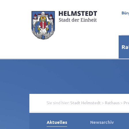
Bür
Ra
Sie sind hier:
Stadt Helmstedt
>
Rathaus
>
Pr
Aktuelles
Newsarchiv