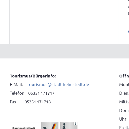
Tourismus/Bürgerinfo:
Öffn
E-Mail:
tourismus@stadt-helmstedt.de
Mont
Telefon: 05351 171717
Diens
Fax: 05351 171718
Mitt
Donne
Uhr
Frei