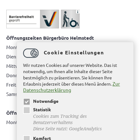
Öffnungszeiten Bürgerbüro Helmstedt
Montag: 08.00 bis 12.00 Uhr
Cookie Einstellungen
Dienstag: 08.00 bis 12.00 Uhr & 15.00 Uhr bis 17.00 Uhr
Wir nutzen Cookies auf unserer Website. Das ist
Mittwoch: nur nach Terminvereinbarung
notwendig, um Ihnen alle Inhalte dieser Seite
Donnerstag: 08.00 bis 12.00 Uhr & 14.00 Uhr bis 16.00 Uhr
bestmöglich zu präsentieren. Sie können Ihre
Zur
Erlaubnis jederzeit über dieses Menü ändern.
Freitag: nur nach Terminvereinbarung
Datenschutzerklärung
Samstag:
bitte hier klicken
Notwendige
Statistik
Öffnungszeiten Bürgerbüro Büddenstedt
Cookies zum Tracking des
Montag: 14:00 bis 16:00 Uhr
Benutzerverhaltens
Diese Seite nutzt: GoogleAnalytics
Komfort