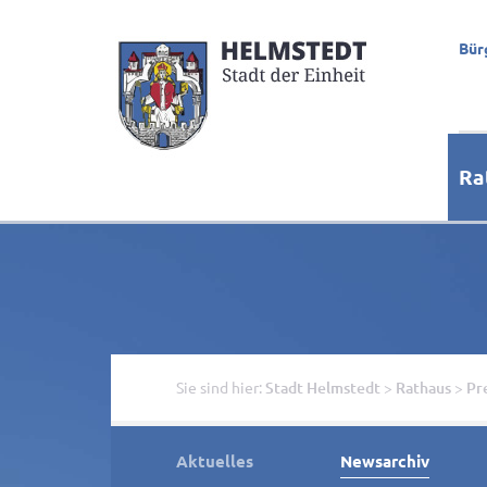
Bür
Ra
Sie sind hier:
Stadt Helmstedt
>
Rathaus
>
Pr
Aktuelles
Newsarchiv