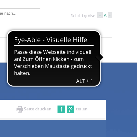
+
A
-
Schriftgröße
Wirtschaft &
Tourismus &
Bauen
Kultur
Seite drucken
teilen