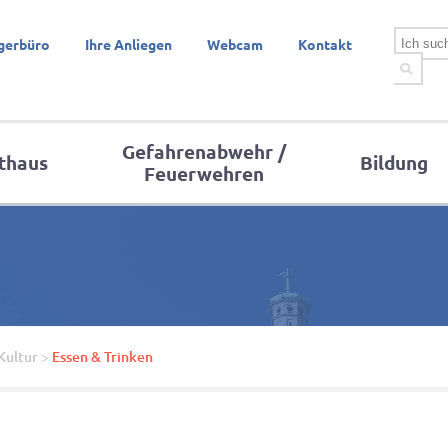
gerbüro
Ihre Anliegen
Webcam
Kontakt
Gefahrenabwehr /
thaus
Bildung
Feuerwehren
Kultur
>
Essen & Trinken