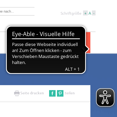
+
A
-
Schriftgröße
Wirtschaft &
Tourismus &
Bauen
Kultur
Seite drucken
teilen