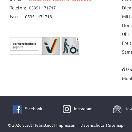
Telefon: 05351 171717
Diens
Fax: 05351 171718
Mitt
Donne
Uhr
Frei
Sams
Öffn
Mont
Facebook
Instagram
New
© 2026 Stadt Helmstedt ǀ
Impressum
ǀ
Datenschutz
ǀ
Sitemap