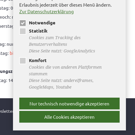
Erlaubnis jederzeit über dieses Menü ändern.
tag: 08.00 bis 12.00 Uhr & 15.00 Uhr bis 17.00 Uhr
Zur Datenschutzerklärung
woch: nur nach Terminvereinbarung
Notwendige
rstag: 08.00 bis 12.00 Uhr & 14.00 Uhr bis 16.00
Statistik
Cookies zum Tracking des
tag: nur nach Terminvereinbarung
Benutzerverhaltens
Diese Seite nutzt: GoogleAnalytics
tag:
bitte hier klicken
Komfort
Cookies die von anderen Plattformen
ungszeiten Bürgerbüro Büddenstedt
stammen
ag: 14:00 bis 16:00 Uhr
Diese Seite nutzt: andereIframes,
GoogleMaps, Youtube
Nur technisch notwendige akzeptieren
sletter
Alle Cookies akzeptieren